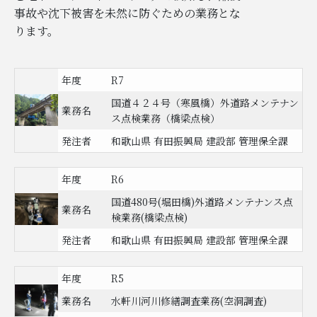
事故や沈下被害を未然に防ぐための業務とな
ります。
年度
R7
国道４２４号（寒風橋）外道路メンテナン
業務名
ス点検業務（橋梁点検）
発注者
和歌山県 有田振興局 建設部 管理保全課
年度
R6
国道480号(堀田橋)外道路メンテナンス点
業務名
検業務(橋梁点検)
発注者
和歌山県 有田振興局 建設部 管理保全課
年度
R5
業務名
水軒川河川修繕調査業務(空洞調査)